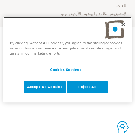
اللغات
الإنجليزية, الكانادا, الهندية, الأردية, تولو
By clicking “Accept All Cookies”, you agree to the storing of cookies
on your device to enhance site navigation, analyze site usage, and
assist in our marketing efforts.
الاتصال
Cookies Settings
Mediclinic Middle East Corporate Office
Accept All Cookies
Reject All