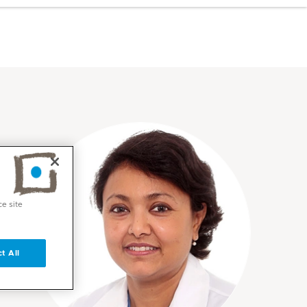
ce site
t All