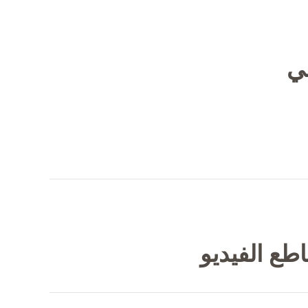
في
طع الفيديو