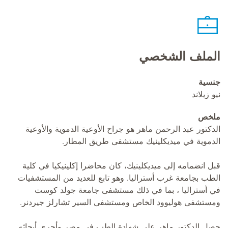
الملف الشخصي
جنسية
نيو زيلاند
ملخص
الدكتور عبد الرحمن ماهر هو جراح الأوعية الدموية والأوعية
الدموية في ميديكلينيك مستشفى طريق المطار.
قبل انضمامه إلى ميديكلينيك، كان محاضرا إكلينيكيا في كلية
الطب بجامعة غرب أستراليا. وهو تابع للعديد من المستشفيات
في أستراليا ، بما في ذلك مستشفى جامعة جولد كوست
ومستشفى هوليوود الخاص ومستشفى السير تشارلز جيردنر.
حصل الدكتور ماهر على شهادة الطب في مصر وأجرى أبحاثه