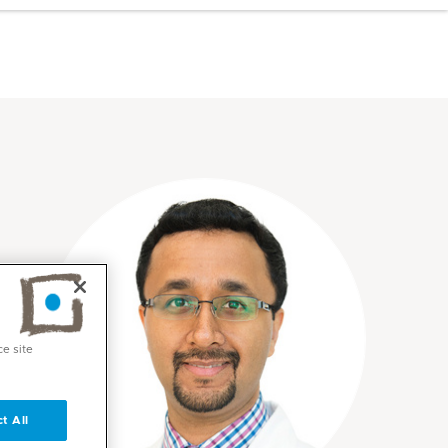
ce site
t All