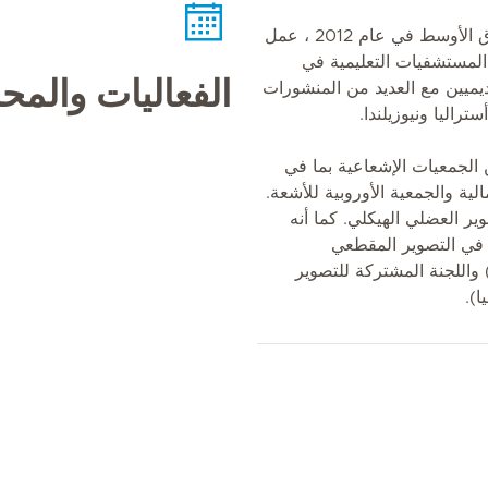
قبل انضمامه إلى ميديكلينيك الشرق الأوسط في عام 2012 ، عمل
لمستشفيات التعليمية في
الفعاليات والم
اديميين مع العديد من المنشورات
راليا ونيوزيلندا.
الجمعيات الإشعاعية بما في
ية والجمعية الأوروبية للأشعة.
ر العضلي الهيكلي. كما أنه
في التصوير المقطعي
لب من SCCT (فيينا) واللجنة المشتركة للتصوير
).