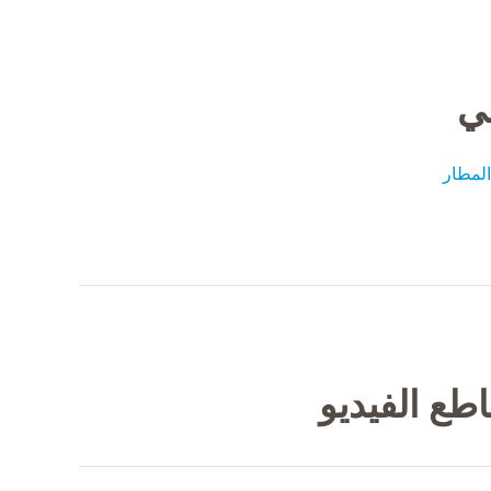
في
لمطار
طع الفيديو