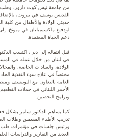
بما في ذلك دبلومات جامعية في طب
من جامعة نيس كوت دازور، وطب 
القديس يوسف في بيروت، بالإضافة
حديثي الولادة والأطفال من كلية 
لودفيغ ماكسيميليان في ميونخ، إ
دعم الحياة المعتمدة.
قبل انتقاله إلى دبي، اكتسب الدك
في لبنان من خلال عمله في المست
الولادة، والعيادات الخاصة، والمجالات
مختصاً في علاج سوء التغذية الحا
العامة بالتعاون مع اليونيسف ومنظ
الأحمر اللبناني في حملات التطعيم،
وبرامج التحصين.
كما يساهم الدكتور سامر بشكل فعا
تدريب الأطباء المقيمين وطلاب ال
ورئيس جلسات في مؤتمرات طب الأ
العديد من التقارير والدراسات الع