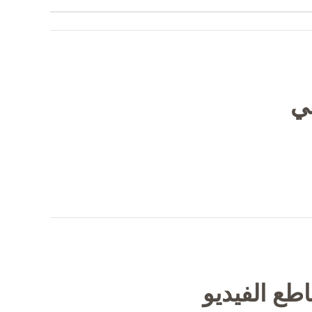
في
طع الفيديو