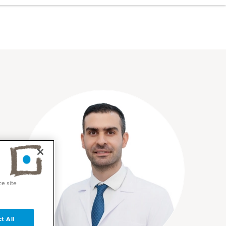
ce site
t All