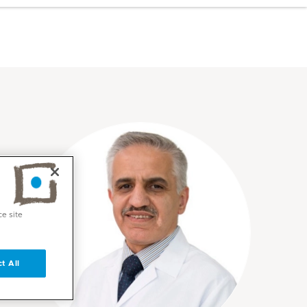
ce site
t All