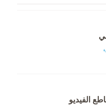
في
ة
طع الفيديو