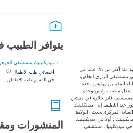
يتوافر الطبيب 
ميديكلينيك مستشفى الجوهر
بدأ الدكتور عبد اللطيف حياته المهنية منذ أكثر من 25 عاما في
أخصائي طب الأطفال
ي مستشفى الرازي الخاص،
في القسم طب الاطفال
اء المقيمين ورئيس وحدة
 كما شغل منصب رئيس وحدة
في مستشفى فايز حلاوة في دمشق
2 ، انضم الدكتور عبد اللطيف إلى ميديكلينيك
ناية المركزة لحديثي الولادة
كلينيك ، أولا في ميديكلينيك
المنشورات ومقا
فى العين ومنذ عام 2020 ، في ميديكلينيك مستشفى