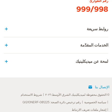
رقم الطوارئ
999/998
روابط سريعة
الخدمات المقدّمة
لمحة عن ميديكلينيك
الإتصال بنا
© الحقوق محفوظة لميديكلينيك الشرق الأوسط ٢٠٢٦
شروط الاستخدام
سياسة الخصوصية
رقم ترخيص دائرة الصحة: QQ10NERF-081225
إشعار ملفات تعريف الارتباط