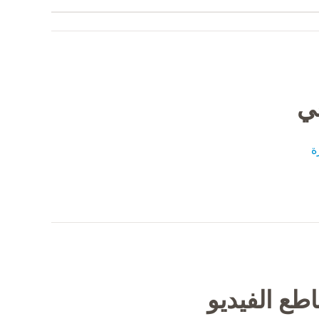
في
ة
طع الفيديو