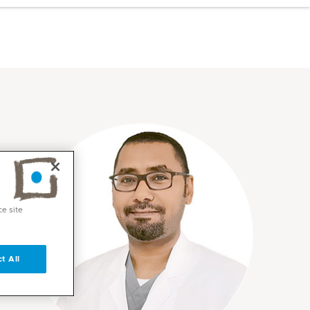
ce site
t All