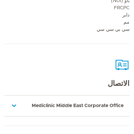
باو (NUI)
FRCPC
دابر
مم
سي بي سي سي
الاتصال
Mediclinic Middle East Corporate Office