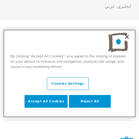
انجليزي, عربي
By clicking “Accept All Cookies”, you agree to the storing of cookies
on your device to enhance site navigation, analyze site usage, and
assist in our marketing efforts.
Cookies Settings
المهارات الأساسية
Accept All Cookies
Reject All