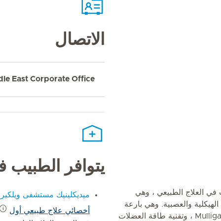
الاتصال
dle East Corporate Office
يتوافر الطبيب 
خبرة تزيد عن 10 سنوات في العلاج الطبيعي ، وهي
ميديكلينيك مستشفى ويلكير
هيكلية والعصبية. وهي بارعة
أخصائي علاج طبيعي أول
في استخدام تقنية McKenzie و Mulligan ، وتقنية طاقة العضلات