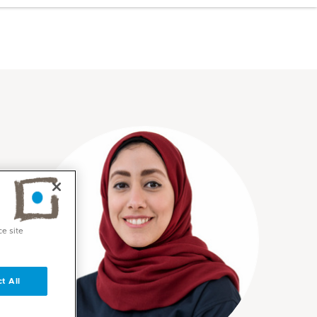
ce site
t All