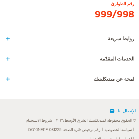
رقم الطوارئ
999/998
روابط سريعة
الخدمات المقدّمة
لمحة عن ميديكلينيك
الإتصال بنا
© الحقوق محفوظة لميديكلينيك الشرق الأوسط ٢٠٢٦
شروط الاستخدام
سياسة الخصوصية
رقم ترخيص دائرة الصحة: QQ10NERF-081225
إشعار ملفات تعريف الارتباط