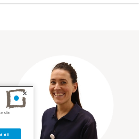
ce site
t All