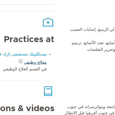
دلي الرسغ، إصابات العصب
Practices at
صابع، تعدد الأصابع، ترميم
وتحرير التقلصات
ميديكلينيك مستشفى بارك في
معالج وظيفي
في القسم العلاج الوظيفي
ions & videos
ة في عام 2015 من جامعة ويتواترسراند في جنوب
 جنوب أفريقيا قبل الانتقال