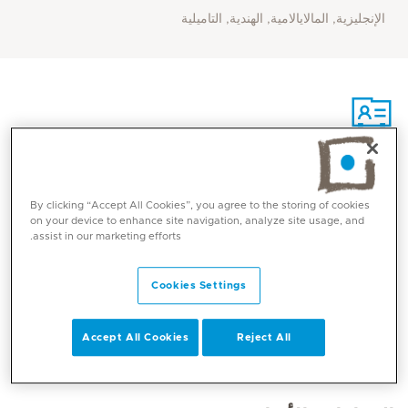
الإنجليزية, المالايالامية, الهندية, التاميلية
الاتصال
By clicking “Accept All Cookies”, you agree to the storing of cookies
on your device to enhance site navigation, analyze site usage, and
Mediclinic Middle East Corporate Office
assist in our marketing efforts.
Cookies Settings
Accept All Cookies
Reject All