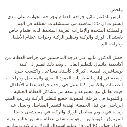
ملخص
مارس الدكتور ماثيو جراحة العظام وجراحة الحوادث على مدى
السنوات ال 20 الماضية في مستشفيات مختلفة في الهند
والمملكة المتحدة والإمارات العربية المتحدة. لديه اهتمام خاص
باستبدال الورك والركبة وتنظير الركبة وجراحة عظام الأطفال
وجراحة اليد.
حصل الدكتور ماثيو على درجة الماجستير في جراحة العظام من
أكاديمية مانيبال للتعليم العالي ، وبعد ذلك انضم إلى كلية
بوشباغيري الطبية ، كيرالا ، كأستاذ مساعد ، واكتسب خبرة
واسعة في إدارة اضطرابات العمود الفقري والمفاصل وجراحات
الصدمات والكسور. كما عمل في وحدة جراحة عظام الأطفال
حيث تعامل مع مجموعة واسعة من مشاكل العظام الخلقية
والتنموية في مرحلة الطفولة. خضع لتنظير الركبة وتدريب الطب
الرياضي من قبل الجمعية الهندية لتنظير المفاصل وحصل على
زمالة في تقويم مفاصل الورك والركبة في مستشفى جانجا
المرموق ، كويمباتور ، وهو مستشفى عظام مشهور عالميا يقوم
بإجراء حوالي 10 إلى 15 عملية استبدال للورك والركبة يوميا. ثم