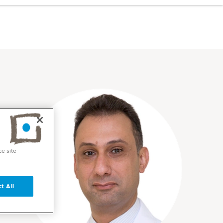
ce site
t All