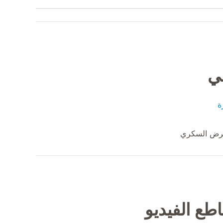
في
ة
مرض السكري
طع الفيديو