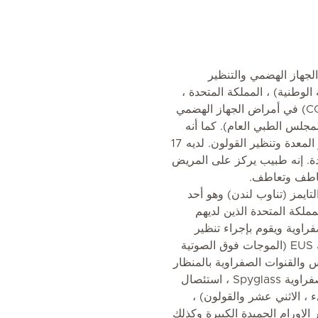
لجهاز الهضمي والتنظير
مة الصحية الوطنية) ، المملكة المتحدة ،
حيث حصل على اعتماد مزدوج (CCT) في أمراض الجهاز الهضمي
 الباطني العام من GMC (المجلس الطبي العام). كما أنه
معتمد بالكامل من JAG في تنظير المعدة وتنظير القولون. لديه 17
دة. إنه طبيب يركز على المريض
عاطف وتعاطف.
يمز (تناوب لندن) وهو أحد
مملكة المتحدة الذين لديهم
راوية ويقوم بإجراء تنظير
داخلي متقدم المستوى بما في ذلك EUS (الموجات فوق الصوتية
ر البنكرياس والقنوات الصفراوية بالمنظار
بالطريق الراجع) ، تنظير الأقنية الصفراوية Spyglass ، استئصال
ء ، الاثني عشر والقولون) ،
الاورام الحميدة الكبيرة وكذلك