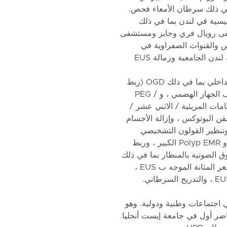
 في ذلك سرطان الأمعاء فحص.
ئيسية في لندن بما في ذلك
فى رويال فري وجايز ومستشفى
س والقنوات الصفراوية في
التنظير المتقدم في مستشفى كلية لندن الجامعية وزمالة EUS
وهو مختص في إجراءات التنظير الداخلي بما في ذلك OGD (ربط
الأوعية الدموية وتخثر الدم) ، ونزيف الجهاز الهضمي ، و PEG /
 ، والدعامات المريئية / الاثني عشر /
حقن البوتوكس ، وإزالة الأجسام
 وتنظير القولون التشخيصي
والعلاجي ، وتنظير الأمعاء بالدفع ، و Polyp EMR الكبير ، وربط
ق الصوتية بالمنظار بما في ذلك
تقييم / شفط كيس البنكرياس ، وفغر المثانة الموجه ب EUS ،
اجتماعات وطنية ودولية. وهو
ير معتمد من JAG ومحاضر أول في جامعة إيست أنجليا.