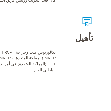
كان قائد التدريب ورئيس فريق السرطا
تأهيل
بكا
CCT (المملكة المتحدة) في أمر
الباطني العام.