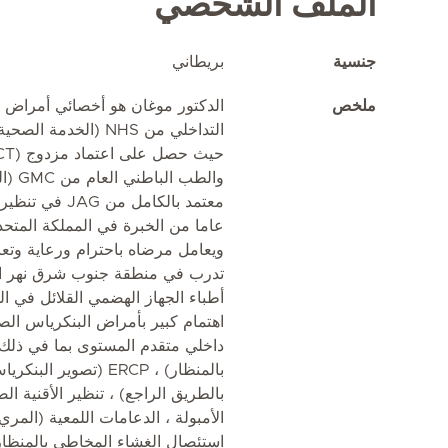
الملف الشخصي
جنسية
بريطاني
ملخص
الدكتور موغان هو أخصائي أمراض ا
التداخلي من NHS (الخد
والطب
عاما من الخبرة في المملكة المتح
ويعامل مرضاه باحترام ورعاية وت
تدرب في منطقة جنوب شرق نهر التا
أطباء الجهاز الهضمي القلائل في ال
اهتمام كبير بأمراض البنكرياس الصف
بالمنظار) ، ERCP (تصوي
الأمبولة ، الدعامات اللمعية (المري
استئصال الغشاء المخاطي بالمنظار 