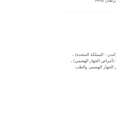
ن HPB.
لوريوس طب وجراحة ، FRCP (لندن - المملكة المتحدة) ،
MRCP (المملكة المتحدة) ، MRCP (أمراض الجهاز الهضمي) ،
اض الجهاز الهضمي والطب