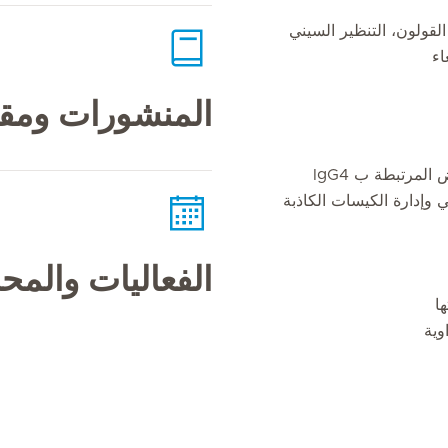
 القولون، التنظير السيني
اء
المنشورات ومقا
لمرتبطة ب IgG4
ي وإدارة الكيسات الكاذبة
الفعاليات والم
ا