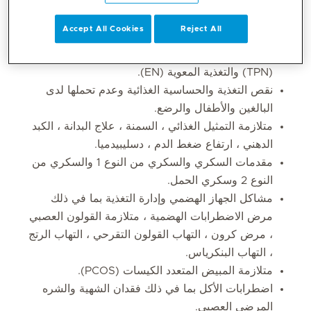
الشيخوخة - خطط فردية مع متابعة.
Accept All Cookies
Reject All
الوجبات الغذائية للتفاعل بين الغذاء والدواء.
رعاية وحدة العناية المركزة - التغذية الوريدية الكلية
(TPN) والتغذية المعوية (EN).
نقص التغذية والحساسية الغذائية وعدم تحملها لدى
البالغين والأطفال والرضع.
متلازمة التمثيل الغذائي ، السمنة ، علاج البدانة ، الكبد
الدهني ، ارتفاع ضغط الدم ، دسليبيدميا.
مقدمات السكري والسكري من النوع 1 والسكري من
النوع 2 وسكري الحمل.
مشاكل الجهاز الهضمي وإدارة التغذية بما في ذلك
مرض الاضطرابات الهضمية ، متلازمة القولون العصبي
، مرض كرون ، التهاب القولون التقرحي ، التهاب الرتج
، التهاب البنكرياس.
متلازمة المبيض المتعدد الكيسات (PCOS).
اضطرابات الأكل بما في ذلك فقدان الشهية والشره
المرضي العصبي.