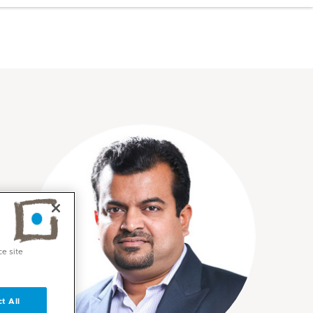
ce site
t All