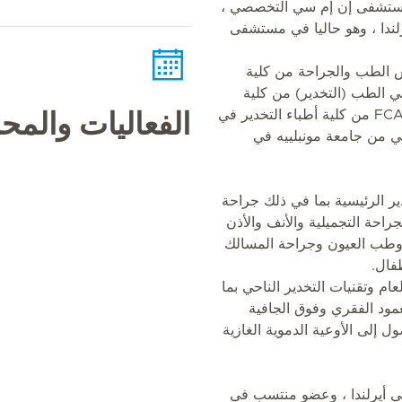
ومستشفى إن إم سي التخصصي ،
ندا ، وهو حاليا في مستشفى
وس الطب والجراحة من كلية
في الطب (التخدير) من كلية
الطب الحكومية ، كاليكوت ، FCARCSI من كلية أطباء التخدير في
الفعاليات والم
خلي من جامعة مونبلييه في
 الرئيسية بما في ذلك جراحة
راحة التجميلية والأنف والأذن
وطب العيون وجراحة المسالك
طفال.
ام وتقنيات التخدير الناحي بما
مود الفقري وفوق الجافية
 إلى الأوعية الدموية الغازية
في أيرلندا ، وعضو منتسب في