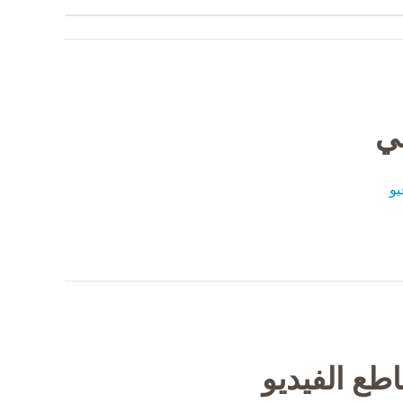
في
و
طع الفيديو