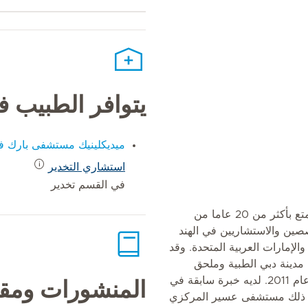
يتوافر الطبيب 
ميديكلينيك مستشفى بارك في
استشاري التخدير
في القسم تخدير
الدكتور جونوس هو طبيب تخدير يتمتع بأكثر من 20 عاما من
صين والاستشاريين في الهند
والإمارات العربية المتحدة. وقد
دينة دبي الطبية وملحق
بميديكلينيك مستشفى المدينة منذ عام 2011. لديه خبرة سابقة في
المنشورات ومقا
في ذلك مستشفى عسير المركزي