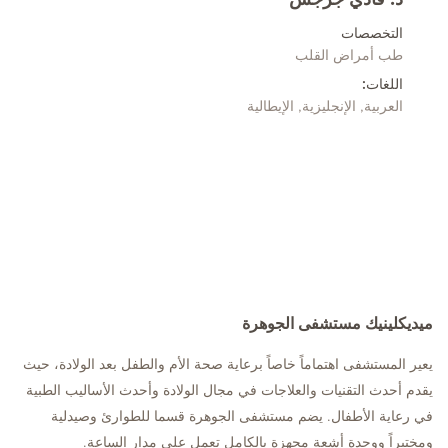
د. فادي جرجس
التخصصات
طب أمراض القلب
اللغات:
العربية, الإنجليزية, الإيطالية
ميديكلينيك مستشفى الجوهرة
يعير المستشفى اهتماماً خاصاً برعاية صحة الأم والطفل بعد الولادة، حيث
يقدم أحدث التقنيات والعلاجات في مجال الولادة وأحدث الأساليب الطبية
في رعاية الأطفال. يضم مستشفى الجوهرة قسما للطوارئ وصيدلية
ومختبراً ووحدة أشعة مجهزة بالكامل تعمل على مدار الساعة.