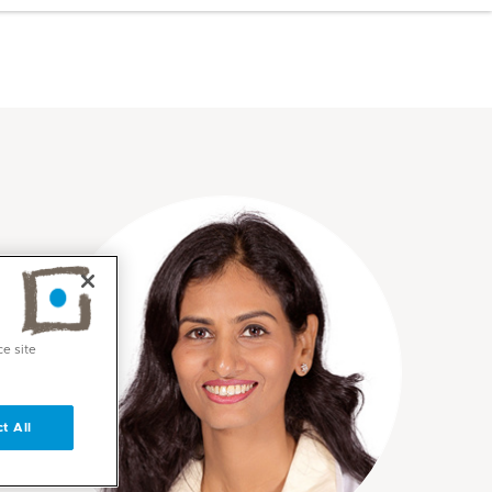
ce site
t All