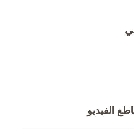
في
طع الفيديو