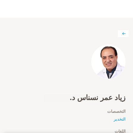
زياد عمر نسناس د.
التخصصات
التخدير
اللغات