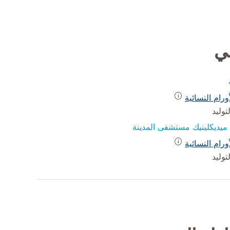
في
رام النسائية
وليد
يديكلينيك مستشفى المدينة
رام النسائية
وليد