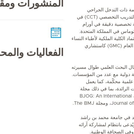
المنشورات ومقا
قدمة ذات التدخل الجراحي
المحدود. وبعد إتمامه شهادة إتمام التدريب التخصصي (CCT) في
ة تخصصية دقيقة في أورام
ماس في المملكة المتحدة.
 الكلية الملكية لأطباء النساء
والتوليد (RCOG) والمجلس الطبي العام (GMC) كاستشاري
الفعاليات والم
ال البحث العلمي طوال مسيرته
ة دولية مع عدد من المؤسسات.
مية محكّمة، كما يعمل
الرائدة، بما في ذلك مجلة
Gynecologic Oncology، ومجلة BJOG: An International
مجلة The BMJ.
في جامعة محمد بن راشد
العلوم الصحية (MBRU)، ويُدعى بانتظام لمشاركة آرائه
وفي الصحافة الوطنية.