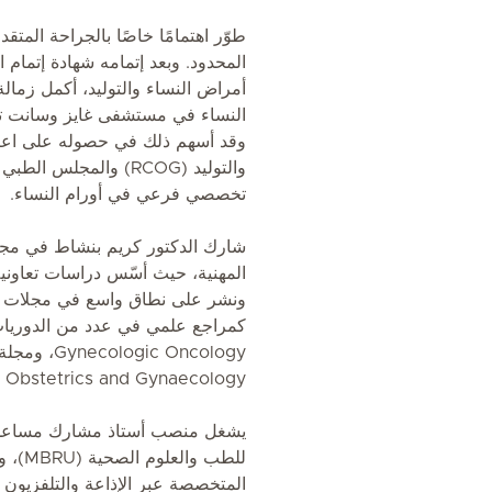
طوّر اهتمامًا خاصًا بالجراحة المت
أمراض النساء والتوليد، أكمل زمال
النساء في مستشفى غايز وسانت تو
وقد أسهم ذلك في حصوله على اعتماد
تخصصي فرعي في أورام النساء.
شارك الدكتور كريم بنشاط في مج
المهنية، حيث أسّس دراسات تعاوني
ونشر على نطاق واسع في مجلات عل
كمراجع علمي في عدد من الدوريات 
Journal of Obstetrics and Gynaecology، و
يشغل منصب أستاذ مشارك مساعد 
للطب و
المتخصصة عبر الإذاعة والتلفزيون 