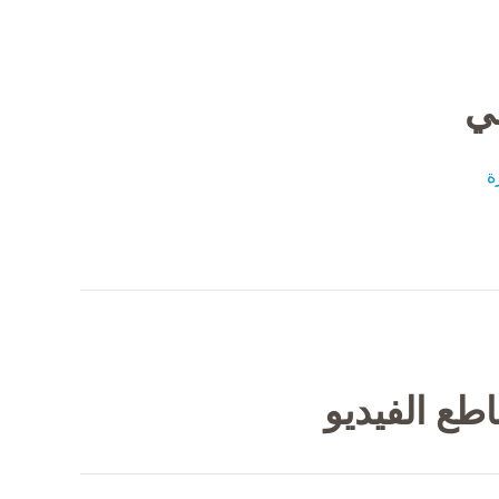
في
ة
طع الفيديو