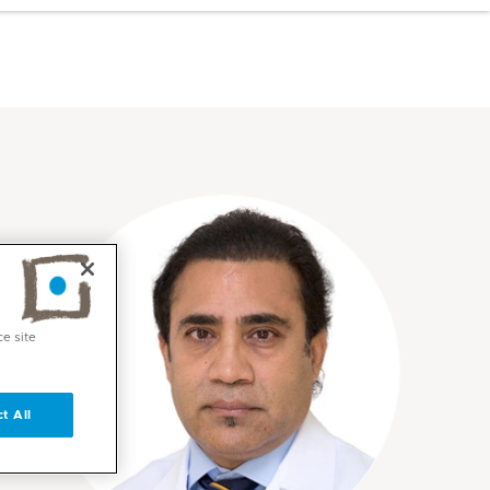
ce site
t All