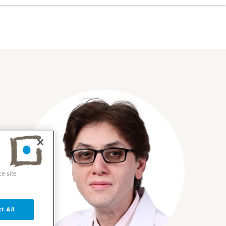
ce site
t All