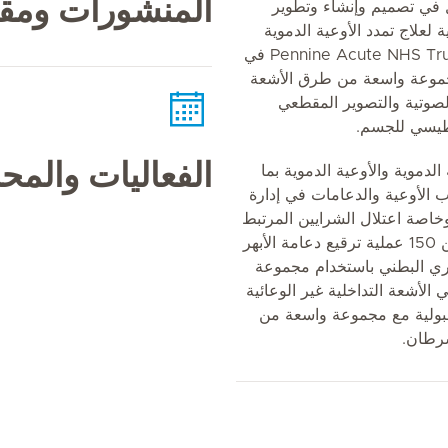
المنشورات ومقا
ال في تصميم وإنشاء وتطوير
 لعلاج تمدد الأوعية الدموية
الأبهري البطني في مستشفيات Pennine Acute NHS Trust في
مجموعة واسعة من طرق الأشعة
لصوتية والتصوير المقطعي
اطيسي للجسم.
الفعاليات والم
الدموية والأوعية الدموية بما
ب الأوعية والدعامات في إدارة
وخاصة اعتلال الشرايين المرتبط
بمرض السكري. وقد أجرى أكثر من 150 عملية ترقيع دعامة الأبهر
بهري البطني باستخدام مجموعة
الأشعة التداخلية غير الوعائية
لبولية مع مجموعة واسعة من
سرطان.