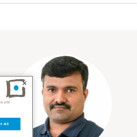
ce site
t All