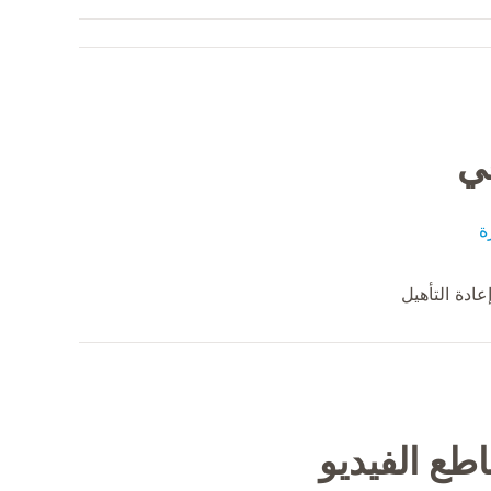
في
ة
ادة التأهيل
طع الفيديو