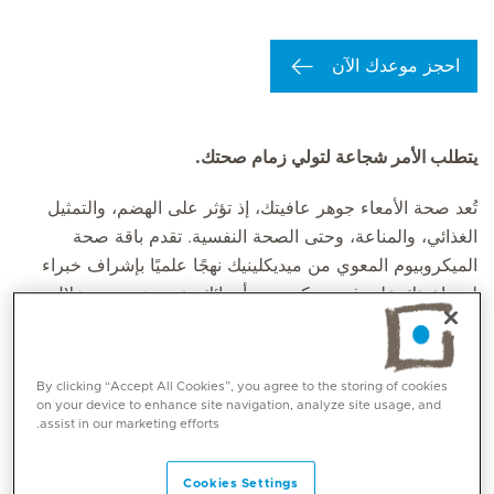
احجز موعدك الآن
يتطلب الأمر شجاعة لتولي زمام صحتك.
تُعد صحة الأمعاء جوهر عافيتك، إذ تؤثر على الهضم، والتمثيل
الغذائي، والمناعة، وحتى الصحة النفسية. تقدم باقة صحة
الميكروبيوم المعوي من ميديكلينيك نهجًا علميًا بإشراف خبراء
لمساعدتك على فهم ميكروبيوم أمعائك وتحسينه. ومن خلال
تحليل الحمض النووي المتطور والرؤى المدعومة بالذكاء
الاصطناعي، تمنحك هذه الباقة المعرفة اللازمة لاتخاذ قرارات
صحية وغذائية مستنيرة.
By clicking “Accept All Cookies”, you agree to the storing of cookies
on your device to enhance site navigation, analyze site usage, and
assist in our marketing efforts.
ما هو الميكروبيوم المعوي؟
تحتوي أمعاء الإنسان على تريليونات من البكتيريا والفيروسات
Cookies Settings