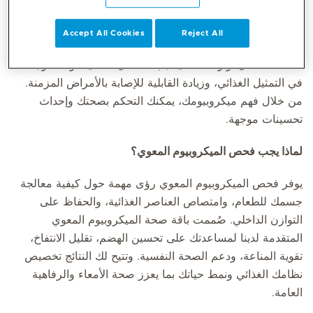
والفطريات التي تلعب دورًا أساسيًا في الحفاظ على الصحة.
يساهم الميكروبيوم المتنوع والمتوازن في تحسين الهضم،
Accept All Cookies
Reject All
وتنظيم مستويات الطاقة، وتعزيز المناعة، والتأثير على المزاج.
أما عند اختلال توازنه، فقد يسبب مشاكل هضمية، واضطرابات
في التمثيل الغذائي، وزيادة القابلية للإصابة بالأمراض المزمنة.
من خلال فهم ميكروبيومك، يمكنك التحكم بصحتك وإحداث
تحسينات موجهة.
لماذا يجب فحص الميكروبيوم المعوي؟
يوفر فحص الميكروبيوم المعوي رؤى مهمة حول كيفية معالجة
جسمك للطعام، وامتصاص العناصر الغذائية، والحفاظ على
التوازن الداخلي. صُممت باقة صحة الميكروبيوم المعوي
المتقدمة لدينا لمساعدتك على تحسين الهضم، تقليل الانتفاخ،
تقوية المناعة، ودعم الصحة النفسية. وتتيح لك النتائج تخصيص
نظامك الغذائي ونمط حياتك بما يعزز صحة الأمعاء والرفاهية
العامة.