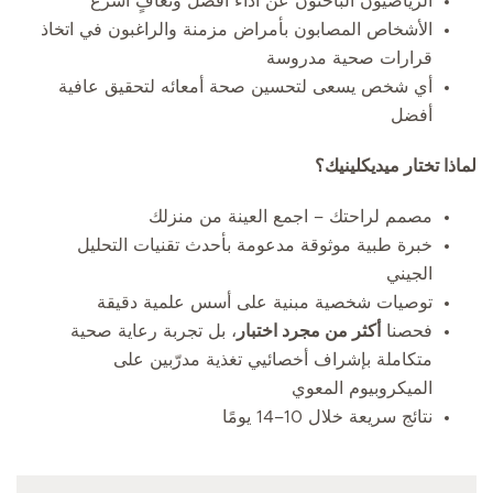
الرياضيون الباحثون عن أداء أفضل وتعافٍ أسرع
الأشخاص المصابون بأمراض مزمنة والراغبون في اتخاذ
قرارات صحية مدروسة
أي شخص يسعى لتحسين صحة أمعائه لتحقيق عافية
أفضل
لماذا تختار ميديكلينيك؟
مصمم لراحتك – اجمع العينة من منزلك
خبرة طبية موثوقة مدعومة بأحدث تقنيات التحليل
الجيني
توصيات شخصية مبنية على أسس علمية دقيقة
فحصنا
أكثر من مجرد اختبار
، بل تجربة رعاية صحية
متكاملة بإشراف أخصائيي تغذية مدرّبين على
الميكروبيوم المعوي
نتائج سريعة خلال 10–14 يومًا