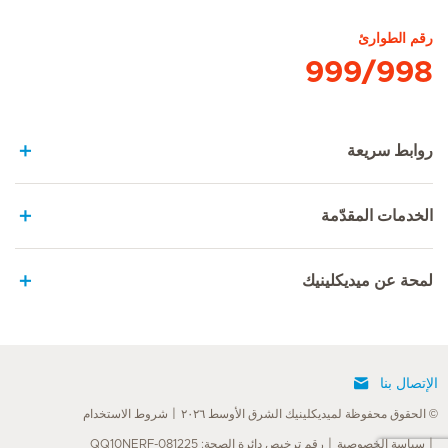
رقم الطوارئ
999/998
روابط سريعة
الخدمات المقدّمة
لمحة عن ميديكلينيك
الإتصال بنا
© الحقوق محفوظة لميديكلينيك الشرق الأوسط ٢٠٢٦
شروط الاستخدام
سياسة الخصوصية
رقم ترخيص دائرة الصحة: QQ10NERF-081225