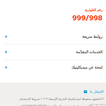
رقم الطوارئ
999/998
روابط سريعة
الخدمات المقدّمة
لمحة عن ميديكلينيك
الإتصال بنا
© الحقوق محفوظة لميديكلينيك الشرق الأوسط ٢٠٢٦
شروط الاستخدام
سياسة الخصوصية
رقم ترخيص دائرة الصحة: QQ10NERF-081225