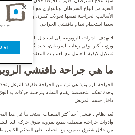
شهد علاج السرطان تطوراً ملحوظاً خلال العقود القليلة ا
العديد من أنواع السرطان. وبالتوازي مع التقدم في تقنيا
الأساليب الجراحية نفسها تحولات كبيرة. ومن أبرز التطورات
سيما استخدام نظام دافنشي الجراحي.
ce site
لا تهدف الجراحة الروبوتية إلى استبدال الجرّاحين بالآلات،
ورؤية أكبر. وفي رعاية السرطان، حيث تُعد الدقة والحفاظ عل
t All
تشكيل كيفية التعامل مع العمليات المعقدة وتجربة المرضى 
ما هي جراحة دافنشي الروبو
الجراحة الروبوتية هي نوع من الجراحة طفيفة التوغل يتحكم 
وحدة تحكم متخصصة. يقوم النظام بترجمة حركات يد الجرّا
داخل جسم المريض.
يُعد نظام دافنشي أحد أكثر المنصات استخداماً في هذا المجال
وأدوات جراحية مفصلية تتمتع بمرونة تفوق حركة اليد البشر
من خلال شقوق صغيرة مع الحفاظ على التحكم الكامل طوا