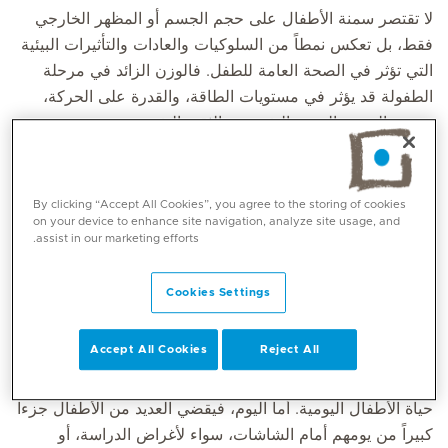
لا تقتصر سمنة الأطفال على حجم الجسم أو المظهر الخارجي
فقط، بل تعكس نمطاً من السلوكيات والعادات والتأثيرات البيئية
التي تؤثر في الصحة العامة للطفل. فالوزن الزائد في مرحلة
الطفولة قد يؤثر في مستويات الطاقة، والقدرة على الحركة،
وجودة النوم، والصحة النفسية، والثقة بالنفس.
ومن المهم إدراك أن الأطفال لا يتخذون خيارات نمط الحياة
بمعزل عن محيطهم. إذ تتشكل عاداتهم من خلال الروتين
By clicking “Accept All Cookies”, you agree to the storing of cookies
الأسري، والبيئة المدرسية، وتأثير الأقران، وبشكل متزايد عبر
on your device to enhance site navigation, analyze site usage, and
assist in our marketing efforts.
وسائل الإعلام الرقمية. وهذا يجعل الوقاية وإدارة الحالة مسؤولية
مشتركة بين العائلات والمدارس والمتخصصين في الرعاية
Cookies Settings
الصحية.
التحول الرقمي في
روتين
حياة الأطفال
Accept All Cookies
Reject All
قبل جيل واحد فقط، كان اللعب الخارجي الحر جزءاً طبيعياً من
حياة الأطفال اليومية. أما اليوم، فيقضي العديد من الأطفال جزءاً
كبيراً من يومهم أمام الشاشات، سواء لأغراض الدراسة، أو