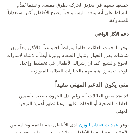
جميعها تسهم في تعزيز الحركة بطرق ممتعة. وعندما يُقدَّم
النشاط على أنه متعة وليس واجباً، يصبح الأطفال أكثر استعداداً
للمشاركة.
دعم الأكل الواعي
توفر الوجبات العائلية نظاماً وترابطاً اجتماعياً. فالأكل معاً دون
شاشات يعزز الحوار وتناول الطعام بوتيرة أبطأ والانتباه لإشارات
الجوع والشبع. كما أن إشراك الأطفال في تخطيط وإعداد
الوجبات يعزز اهتمامهم بالخيارات الغذائية المتوازنة.
متى يكون الدعم المهني مفيداً
قد تجد بعض العائلات أنه رغم بذل الجهود، يصعب تأسيس
العادات الصحية أو الحفاظ عليها، وهنا تظهر أهمية التوجيه
المهني.
توفر
عيادات فقدان الوزن
لدى الأطفال بيئة داعمة وخالية من
الأحكام، يحصل فيها الأطفال وعائلاتهم على رعاية مخصصة.