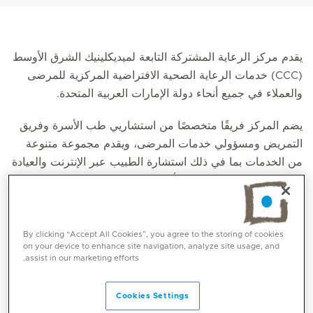
يقدم مركز الرعاية المشتركة التابعة لميديكلينيك الشرق الأوسط
(CCC) خدمات الرعاية الصحية الافتراضية المركزية للمرضى
والعملاء في جميع أنحاء دولة الإمارات العربية المتحدة.
يضم المركز فريقًا متخصصًا من استشاريي طب الأسرة وفريق
التمريض ومسؤولي خدمات المرضى، ويقدم مجموعة متنوعة
من الخدمات بما في ذلك استشارة الطبيب عبر الإنترنت والعيادة
الافتراضية، من بين خدمات أخرى مثل:
عيادة الرعاية الأولية الافتراضية
إدارة الأمراض المزمنة
By clicking “Accept All Cookies”, you agree to the storing of cookies
on your device to enhance site navigation, analyze site usage, and
مراقبة المريض عن بعد
assist in our marketing efforts.
الصحة والعافية للشركات
تنسيق الرعاية ذات وظائف متعددة
Cookies Settings
وصف الأدوية وتسليمها