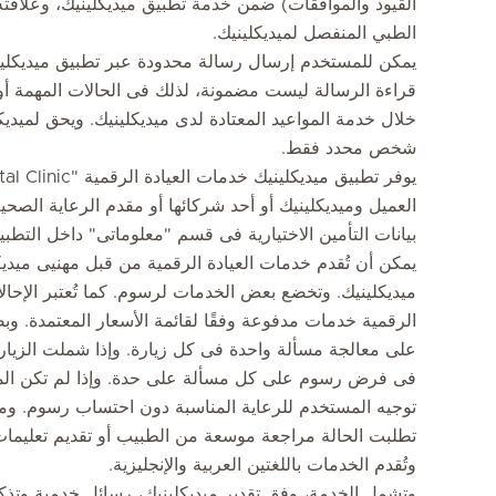
القيود والموافقات) ضمن خدمة تطبيق ميديكلينيك، وعلاقت
الطبي المنفصل لميديكلينيك.
يمكن للمستخدم إرسال رسالة محدودة عبر تطبيق ميديكلينيك
قراءة الرسالة ليست مضمونة، لذلك فى الحالات المهمة أو
خلال خدمة المواعيد المعتادة لدى ميديكلينيك. ويحق لميديكل
شخص محدد فقط.
العميل وميديكلينيك أو أحد شركائها أو مقدم الرعاية الصحية 
بيانات التأمين الاختيارية فى قسم "معلوماتى" داخل التطبي
يمكن أن تُقدم خدمات العيادة الرقمية من قبل مهنيى ميديك
ميديكلينيك. وتخضع بعض الخدمات لرسوم. كما تُعتبر الإحا
الرقمية خدمات مدفوعة وفقًا لقائمة الأسعار المعتمدة. و
على معالجة مسألة واحدة فى كل زيارة. وإذا شملت الزيار
فى فرض رسوم على كل مسألة على حدة. وإذا لم تكن المسأ
توجيه المستخدم للرعاية المناسبة دون احتساب رسوم. وم
تطلبت الحالة مراجعة موسعة من الطبيب أو تقديم تعليمات
وتُقدم الخدمات باللغتين العربية والإنجليزية.
وتشمل الخدمة، وفق تقدير ميديكلينيك، رسائل خدمية وتذكيري