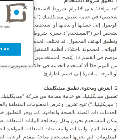
1.
تطبيق شروط الاستخدام
تُعد موافقةً على الالتزام بشروط الاستخدام هذه كل ال
شخصي) في خدمة تطبيق ميديكلينيك ("تطبيق ميديكلينيك"
الوصول إلى حسابها أو بياناتها أو استخدمت تطبيق ميديكلين
ce site
بشخص آخر ("المستخدم"). تسري شروط الاستخدام هذه على
وتطبيق الهاتف المحمول. قد تختلف الخدمة عبر الإنترنت 
الهواتف المحمولة باختلاف أنظمة التشغيل. ونظرًا لإمكان
t All
موضح في القسم 12، يُنصح المستخدمون بمراجعة هذه الشروط بشكل منتظم.
أو التوجه مباشرةً إلى قسم الطوارئ.
2.
الغرض ومحتوى تطبيق ميديكلينيك
تطبيق ميديكلينيك هو خدمة مقدمة من شركة "ميديكلينيك
("ميديكلينيك") تتيح تخزين وعرض المعلومات المتعلقة با
الخدمات ذات الصلة بالصحة والعافية. كما يوفر التطبيق
يمكن للمستخدم تخزين ونقل ومعالجة البيانات المتعلقة بص
أو ضغط الدم، والبيانات والمستندات المتعلقة بالمواعيد ال
المعلومات التي يخزنها المستخدم متاحةً لمقدم الرعاية الص