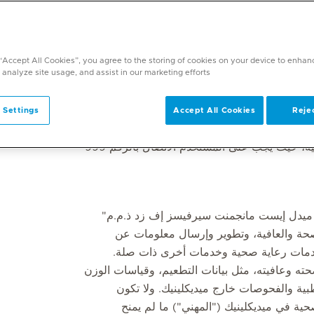
أطراف التي قامت بإنشاء حساب مستخدم (ملف
 أو "الخدمة") أو قامت بمنح طرف آخر حق
يك أو المعلومات المستخرجة منه والمتعلقة بها أو
 “Accept All Cookies”, you agree to the storing of cookies on your device to enhan
 كل من خدمة تطبيق ميديكلينيك عبر الإنترنت
 analyze site usage, and assist in our marketing efforts.
عن تطبيق الهاتف المحمول، كما قد تختلف تطبيقات
ية تحديث شروط الاستخدام من وقت إلى آخر كما هو
 Settings
Accept All Cookies
Rejec
من المهم جدًا ألا تُستخدم الخدمة في حالات الطوارئ الطبية، حيث يجب على المستخدم الاتصال بالرقم 999
 ميدل إيست مانجمنت سيرفيسز إف زد ذ.م.م"
لصحة والعافية، وتطوير وإرسال معلومات عن
 خدمات رعاية صحية وخدمات أخرى ذات صلة.
حته وعافيته، مثل بيانات التطعيم، وقياسات الوزن
طبية والفحوصات خارج ميديكلينيك. ولا تكون
حية في ميديكلينيك ("المهني") ما لم يمنح