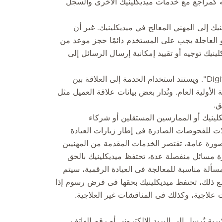
ه كمراجع مع خدمات ميديكلينيك الأخرى والسجل
 إلى المهني المعالج في ميديكلينيك. غير أن
 العاجلة يجب على المستخدم دائمًا حجز موعد من
ينيك توجيه أو تقييد إمكانية إرسال الرسائل إلى
يوفر تطبيق ميديكلينيك خدمات العيادة الرقمية "Digital Clinic". ويستند استخدام الخدمة إلى العلاقة بين
الأولية العام. وتُدار بعض بيانات علاقة العميل مثل
ق.
لينيك أو الممارسين المستقلين أو شركاء
لات للفحوصات الصادرة فى إطار زيارات العيادة
بصورة عامة، تقتصر الخدمات المقدمة من المهنيين
ة مسائل منفصلة عدة، تحتفظ ميديكلينيك بالحق
لة مناسبة للمعالجة فى العيادة الرقمية، سيتم
ع ذلك، تحتفظ ميديكلينيك بحقها فى فرض رسوم إذا
 علاجية، وكذلك فى المناقشات غير العلاجية.
ة تُرسل إلى البريد الإلكتروني أو رقم الهاتف