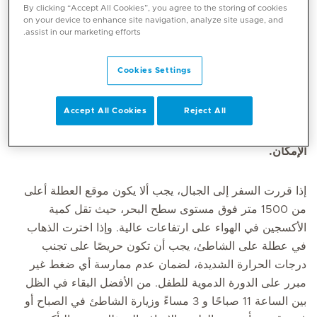
By clicking “Accept All Cookies”, you agree to the storing of cookies
on your device to enhance site navigation, analyze site usage, and
assist in our marketing efforts.
من أجل ضمان شعوركم بالراحة التامة مع طفلكم عند السفر،
يجب التخطيط لقضاء العطلات والرحلات مسبقًا. عند اختيار وجهة
Cookies Settings
العطلة، لا تضع في اعتبارك احتياجاتك الخاصة فحسب، بل أيضًا
احتياجات الطفل. بالإضافة إلى ذلك، يجب أن تأخذ في الاعتبار
Accept All Cookies
Reject All
الظروف المناخية والنظافة في الموقع الذي تختاره والخدمات
الطبية المتاحة. يجب أن تكون الرحلة قصيرة ومريحة قدر
الإمكان.
إذا قررت السفر إلى الجبال، يجب ألا يكون موقع العطلة أعلى
من 1500 متر فوق مستوى سطح البحر، حيث تقل كمية
الأكسجين في الهواء على ارتفاعات عالية. وإذا اخترت الذهاب
في عطلة على الشاطئ، يجب أن تكون حريصًا على تجنب
درجات الحرارة الشديدة، لضمان عدم ممارسة أي ضغط غير
مبرر على الدورة الدموية للطفل. من الأفضل البقاء في الظل
بين الساعة 11 صباحًا و 3 مساءً وزيارة الشاطئ في الصباح أو