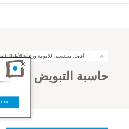
أفضل مستشفى للأمومة ورعاية الأطفال | مي
حاسبة التبويض في ميد
ce site
t All