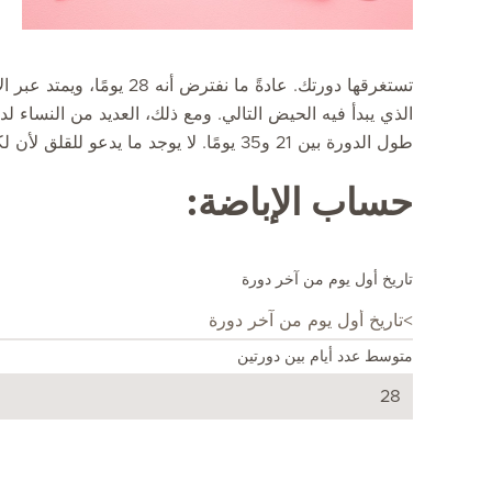
تستغرقها دورتك. عادةً ما نفت
الذي يبدأ فيه الحيض التالي. ومع ذلك، العديد من النساء لد
طول الدورة بين 21 و35 يومًا. لا يوجد ما يدعو للقلق لأن لكل امرأة نظامها الخاص ويختلف عن غيرها.
حساب الإباضة:
تاريخ أول يوم من آخر دورة
متوسط عدد أيام بين دورتين