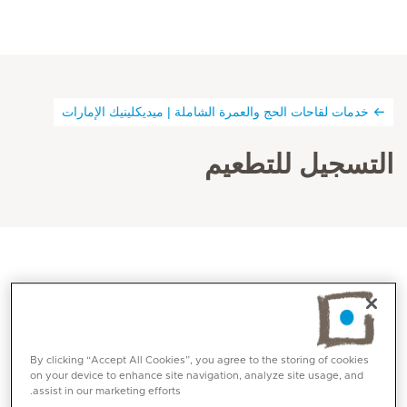
خدمات لقاحات الحج والعمرة الشاملة | ميديكلينيك الإمارات
التسجيل للتطعيم
ندعوكم للتسجيل هنا لخدمات التطعيم للحج والعمرة (دبي)
والعمرة (أبوظبي + العين). سنحرص على التواصل معكم إما عبر
الهاتف أو البريد الإلكتروني بمجرد التسجيل. سلامتكم أولويتنا.
By clicking “Accept All Cookies”, you agree to the storing of cookies
on your device to enhance site navigation, analyze site usage, and
assist in our marketing efforts.