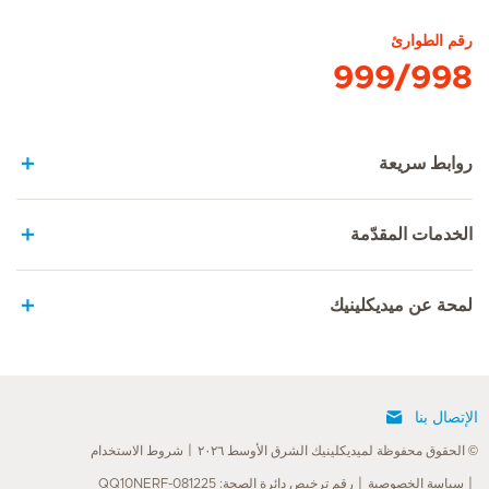
رقم الطوارئ
999/998
روابط سريعة
الخدمات المقدّمة
لمحة عن ميديكلينيك
الإتصال بنا
© الحقوق محفوظة لميديكلينيك الشرق الأوسط ٢٠٢٦
شروط الاستخدام
سياسة الخصوصية
رقم ترخيص دائرة الصحة: QQ10NERF-081225