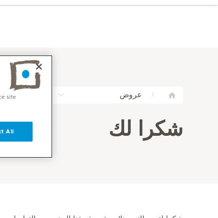
عروض
برنامج إفحص
ce site
شكرا لك
t All