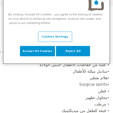
By clicking “Accept All Cookies”, you agree to the storing of cookies
on your device to enhance site navigation, analyze site usage, and
assist in our marketing efforts.
بما أن الأطفال لا يولدون في وقت محدد، من المهم الاستعداد
بحقيبة معبأة وجاهزة لتجنب التوتر في اللحظة الأخيرة. يمكن أن
Cookies Settings
ينصحكم فريق المستشفى بشأن ما تحتاجه المرأة لها ولطفلها.
Accept All Cookies
Reject All
وفي حال كنت جزءاً في برنامج ميديكلينيك بيبي، فستحصلين على ح
وتحتوي على كل ما تحتاجينه في الأيام القليلة الأولى.
• علبة من حفاضات الأطفال حديثي الولادة
•مناديل مبللة للأطفال
•هلام نفطي
•Surgical spirits
• قطن
•محلول تطهير
• مرطب
• قبعة للطفل من ميديكلينيك