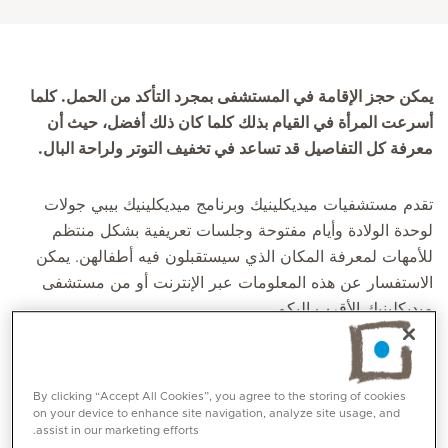
يمكن حجز الإقامة في المستشفى بمجرد التأكد من الحمل. كلما
أسرعت المرأة في القيام بذلك كلما كان ذلك أفضل، حيث أن
معرفة كل التفاصيل قد تساعد في تخفيف التوتر ولراحة البال.
تقدم مستشفيات ميديكلينيك وبرنامج ميديكلينيك بيبي جولات
لوحدة الولادة وأيام مفتوحة وجلسات تعريفية بشكل منتظم
للأمهات لمعرفة المكان الذي سيستقبلون فيه أطفالهن. يمكن
الاستفسار عن هذه المعلومات عبر الإنترنت أو من مستشفى
ميديكلينيك الأقرب إليكم.
الموافقة المبدئية
By clicking “Accept All Cookies”, you agree to the storing of cookies
لا يمكن تحديد اليوم المحدد الذي سيلد في الطفل. ولكن للتأكد
on your device to enhance site navigation, analyze site usage, and
من استعداد المستشفى لقبول المرأة يرجى زيارة مكتب
assist in our marketing efforts.