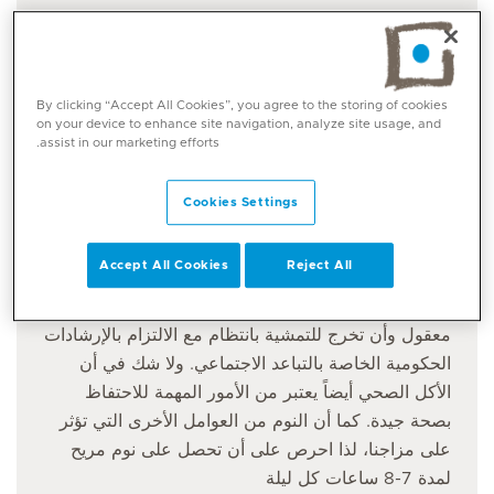
التركيز على هواية أو تعلم شيء جديد
By clicking “Accept All Cookies”, you agree to the storing of cookies
يختلف تصرف كل منا عن الآخر عند التباعد الاجتماعي،
on your device to enhance site navigation, analyze site usage, and
حيث يعتمد على دوافع كل فرد وما يتمتع به من معرفة.
assist in our marketing efforts.
ومن المهم للغاية، أكثر من أي وقت مضى، أن يحصل
الجمهور على معلومات دقيقة وألا يعتمدوا على
Cookies Settings
المعلومات المنتشرة عبر وسائل التواصل الاجتماعي
Accept All Cookies
Reject All
تعد الصحة الجسدية أمراً ضرورياً للتمتع بصحة ذهنية جيدة
والحفاظ عليها. لذا حاول أن تحافظ على لياقتك بشكل
معقول وأن تخرج للتمشية بانتظام مع الالتزام بالإرشادات
الحكومية الخاصة بالتباعد الاجتماعي. ولا شك في أن
الأكل الصحي أيضاً يعتبر من الأمور المهمة للاحتفاظ
بصحة جيدة. كما أن النوم من العوامل الأخرى التي تؤثر
على مزاجنا، لذا احرص على أن تحصل على نوم مريح
لمدة 7-8 ساعات كل ليلة