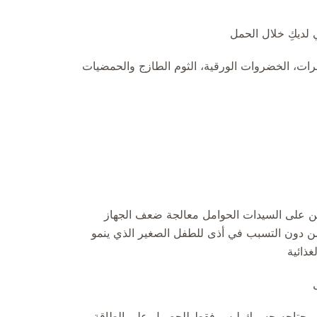
 لديكِ خلال الحمل
كسرات، الخضروات الورقية، الثوم الطازج والحمضيات
عين على السيدات الحوامل معالجة ضعف الجهاز
(من دون التسبب في أذى للطفل الصغير الذي ينمو
غذائية
مل. ويحتاجه جسمكِ ليس فقط للحصول على الطاقة