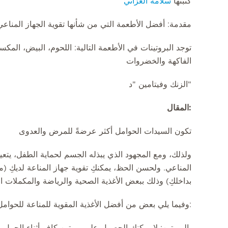
كتبتها
سلامة العزاني
مقدمة: أفضل الأطعمة التي من شأنها تقوية الجهاز المناعي
توجد البروتينات في الأطعمة التالية: اللحوم، البيض، الم
الفاكهة والخضروات
"الزنك وفيتامين "د
:المقال
تكون السيدات الحوامل أكثر عرضةً للمرض والعدوى
ولذلك، ومع المجهود الذي يبذله الجسم لحماية الطفل، يت
المناعي. ولحسن الحظ، يمكنكِ تقوية جهاز المناعة لديكِ 
بداخلكِ) وذلك ببعض الأغذية الصحية والرياضة والمكملات ال
:وفيما يلي بعض من أفضل الأغذية المقوية للمناعة للحوامل
البروتين: لا يمكنكِ الحصول على بروتين كافٍ أثناء الح