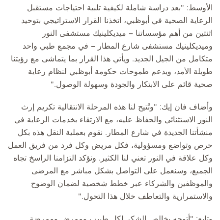
الأوسط: "بعد دراسة شاملة لكيفية تلبية احتياجات مستقبل
الرعاية الصحية في أبوظبي، اتخذنا القرار الاستراتيجي بتوحيد
اثنتين من أهم مؤسساتنا – ميديكلينيك مستشفى النور
وميديكلينيك مستشفى شارع المطار – في مجمع طبي واحد
متكامل من الجيل الجديد. ويأتي هذا القرار بما يتماشى مع رؤيتنا
طويلة الأمد، ويدعم طموحات حكومة أبوظبي لنظام رعاية
صحية قائم على الابتكار والجودة وسهولة الوصول."
وأضاف فان إيك: "وتُتيح لنا هذه المرحلة الانتقالية تكريم إرث
النور الاستثنائي والحفاظ عليه، مع الارتقاء بخدمات الرعاية في
منشأتنا الجديدة في شارع المطار. نقوم بعملية النقل هذه بكل
حرص وتواضع ومسؤولية، فكل مريض وكل فرد من فريق العمل
وكل علاقة في النور تعني لنا الكثير. ونؤكد التزامنا الراسخ تجاه
الجميع، وسنعمل على التواصل بشكل مباشر مع المرضى
والموظفين والشركاء عبر خطط شخصية لضمان الوضوح
والاستمرارية والتعاطف خلال هذا التحول."
وتابع: "أتوجه بخالص الشكر لكل طبيب وممرض وممرضة