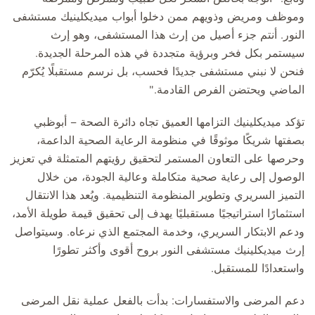
وموظف ومريض وذويهم ممن دخلوا أبواب ميديكلينيك مستشفى
النور. أنتم جزء أصيل من إرث هذا المستشفى، وهو إرث
سيستمر بكل فخر وبرؤية متجددة في هذه المرحلة الجديدة.
فنحن لا نبني مستشفى جديدًا فحسب، بل نرسم مستقبلًا يُكرّم
الماضي ويحتضن الفرص القادمة."
تؤكد ميديكلينيك التزامها العميق تجاه دائرة الصحة – أبوظبي
بصفتها شريكًا موثوقًا في منظومة الرعاية الصحية الداعمة،
وحرصها على التعاون المستمر لتحقيق رؤيتهم المتمثلة في تعزيز
الوصول إلى رعاية صحية متكاملة وعالية الجودة، من خلال
التميز السريري وتطوير المنظومة التنظيمية. ويُعد هذا الانتقال
استثمارًا استراتيجيًا مستقبليًا يهدف إلى تحقيق قيمة طويلة الأمد،
ودعم الابتكار السريري، وخدمة المجتمع الذي نرعاه. وسيتواصل
إرث ميديكلينيك مستشفى النور بروح أقوى وأكثر تطورًا
واستعدادًا للمستقبل.
دعم المرضى والاستفسارات: بدأت بالفعل عملية نقل المرضى