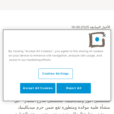
الأخبار السابقة 16.06.2025
Click here for English
By clicking “Accept All Cookies”, you agree to the storing of cookies
ميديكلينيك الشرق الأوسط تنقل خدمات ميديكلينيك مستشفى
on your device to enhance site navigation, analyze site usage, and
assist in our marketing efforts.
النور إلى ميديكلينيك مستشفى شارع المطار بعد توسعته، لتشكيل
منشأة طبية متكاملة بدعم استثماري بقيمة 120 مليون درهم.
Cookies Settings
أعلنت ميديكلينيك الشرق الأوسط، إحدى أبرز المؤسسات
الخاصة للرعاية الصحية المتكاملة في دولة الإمارات، اليوم عن
Accept All Cookies
Reject All
توحيد إثنين من مستشفياتها في مدينة أبوظبي – ميديكلينيك
مستشفى النور وميديكلينيك مستشفى شارع المطار – في
منشأة طبية موحّدة ومتطورة تقع ضمن حرم ميديكلينيك