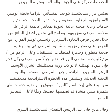
التخصصات تركز على الجودة والسلامة وتجربة المريض.
يعكس قرار ميديكلينيك بتوحيد المنشأتين التزامنا بخطة أبوظبي
الاستراتيجية للرعاية الصحية، وتوجه دائرة الصحة نحو تقديم
خدمات رعاية صحية عالية الجودة بمعايير عالمية، تركز على
سلامة المرضى وتجربتهم. ونطمح إلى تحقيق أفضل النتائج من
خلال تعزيز فرص التعاون السريري وتحسين توفير الموارد، مع
الحرص على تقديم تجربة استثنائية للمرضى في بيئة رعاية
صحية متطورة وجاهزة لمتطلبات المستقبل. وعلى الرغم من أن
ميديكلينيك مستشفى النور قد خدم أجيالًا من المرضى بكل فخر،
فإن قيوده الهيكلية لا تواكب رؤية ميديكلينيك الشرق الأوسط
للرعاية السريرية الرائدة وتجربة المرضى المتقدمة والبنية
التحتية الحديثة. وستمكن هذه الخطوة الاستراتيجية ميديكلينيك
من البناء على إرث اسم "النور" الموثوق به وتقديم خدمات طبية
متميزة ضمن منشأة تم تصميمها خصيصًا وفقًا لأعلى المعايير
العالمية.
وقال هاين فان إيك، الرئيس التنفيذي لميديكلينيك الشرق