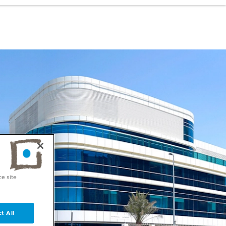
ce site
t All