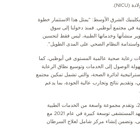
NICU).
يكلينيك الشرق الأوسط: "يمثل هذا الاستثمار خطوة
حية في مجتمع أبوظبي. فمنذ دخولنا إلى سوق
توسيع وتطوير منشآتها وخدماتها الطبية، ليس فقط لتحسين
ر واستدامة النظام الصحي على المدى الطويل".
مات رعاية صحية عالمية المستوى في أبوظبي، كما
لة الوصول إلى الخدمات وتوسيع نطاق الرعاية
استراتيجية لدائرة الصحة، والتي تشمل تمكين مجتمع
، وتقديم نتائج وتجارب عالية الجودة، بما يدعم
تأسست ميديكلينيك مستشفى شارع المطار في عام 2008، وتقدم مجموعة واسعة من الخدمات الطبية
المتقدمة للمرضى المقيمين والمراجعين الخارجيين. كما شهد المستشفى توسعة كبيرة في عام 2021 مع
ى، وتضمن إنشاء مركز شامل لعلاج السرطان