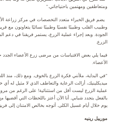
ومتعاطفين ومهتمين باحتياجاتي.”
يضم فريق الخبراء متعدد التخصصات في مركز زراعة الأع
وطبيب القلب وطبيبًا نفسيًا وطبيبًا نسائيًا يتعاونون مع ف
الجودة. وبعد إجراء عملية الزرع، يستمر فريقنا في دعم ا
الزرع.
فيما يلي بعض الاقتباسات من مرضى زرع الأعضاء الجدد حو
الأعضاء.
"في البداية، ملأتني فكرة الزرع بالخوف. ومع ذلك، منذ ال
ميديكلينيك، أزالت الرعاية والتعاطف الذي لا مثيل له أي 
عملية الزرع ليست أقل من استثنائية! على الرغم من مرور 
بالفعل بتجدد شبابي. أنا الآن أعتز باللحظات التي أقضيها 
يوم خلال أيام غسيل الكلى. أتوجه بخالص الامتنان إلى فريق 
مورييل رينيه