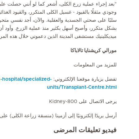
"بعد إجراء عملية زرع الكلى، أشعر كما لو أنني حصلت على
وجودي مثقلًا بالقيود - غسيل الكلى المتكرر، والقيود الغذائي
سلبًا على صحتي الجسدية والعقلية. والآن، أجد نفسي متحرر
بشكل متكرر، وأصبح أسهل بكثير منذ عملية الزرع. وأود أ
ميديكلينيك مستشفى المدينة الذين دعموني خلال هذه المرح
مورالي كريشنايا تالاباكا
للمزيد من المعلومات
تفضل بزيارة موقعنا الإلكتروني:
-hospital/specialized-
units/Transplant-Centre.html
يرجى الاتصال على 800-Kidney
أرسل بريدًا إلكترونيًا إلى أزمينا (منسقة زراعة الكلى) عل
فيديو تعليقات المرضى