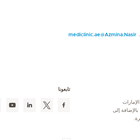
ى
Azmina.Nasir
@
mediclinic.ae
تابعونا
لإمارات
 المقيمين بالإضافة إلى