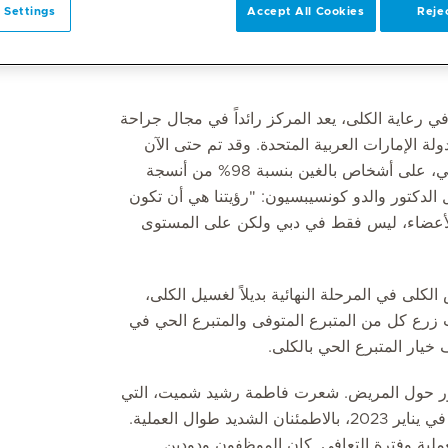
 Settings
Accept All Cookies
Rejec
تأسس مركز زراعة الأعضاء في ميديكلينيك مستشفى المدينة في عام 2016، وقد تطور ليصبح أحد المراكز
 رعاية الكلى، يعد المركز رائداً في مجال جراحة
ة الإمارات العربية المتحدة. وقد تم حتى الآن
إجراء 53 عملية زراعة أعضاء صلبة، وهو أعلى رقم في دبي، على أشخاص بالغين بنسبة 98% من أنسجة
اة. وقال الدكتور والدو كونسيبسيون: "رؤيتنا هي أن تكون
الأعضاء، ليس فقط في دبي ولكن على المستوى
لى في المرحلة النهائية بديلاً لغسيل الكلى،
ت زرع كل من المتبرع المتوفى والمتبرع الحي في
خيار المتبرع الحي بالكلى.
محور حول المريض. شعرت فاطمة رشيد شميت، التي
خضعت لعملية زرع كلية في ميديكلينيك مستشفى المدينة في يناير 2023، بالاطمئنان الشديد طوال العملية.
ملية وفترة التعافي. كان الموظفون ودودين