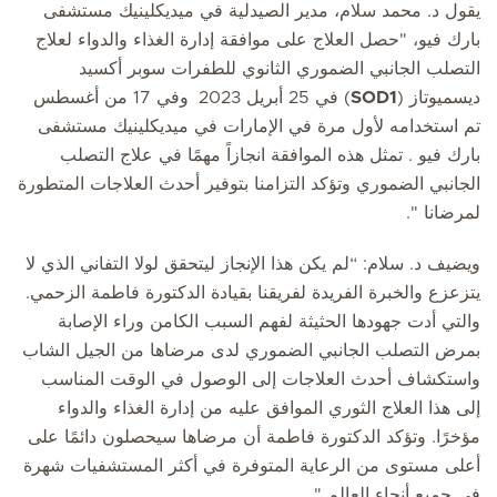
يقول د. محمد سلام، مدير الصيدلية في ميديكلينيك مستشفى
بارك فيو، "حصل العلاج على موافقة إدارة الغذاء والدواء لعلاج
التصلب الجانبي الضموري الثانوي للطفرات سوبر أكسيد
ديسميوتاز (
SOD1
) في 25 أبريل 2023
وفي 17 من أغسطس
تم استخدامه لأول مرة في الإمارات في ميديكلينيك مستشفى
بارك فيو . تمثل هذه الموافقة انجازاً مهمًا في علاج التصلب
الجانبي الضموري وتؤكد التزامنا بتوفير أحدث العلاجات المتطورة
لمرضانا ".
ويضيف د. سلام: “لم يكن هذا الإنجاز ليتحقق لولا التفاني الذي لا
يتزعزع والخبرة الفريدة لفريقنا بقيادة الدكتورة فاطمة الزحمي.
والتي أدت جهودها الحثيثة لفهم السبب الكامن وراء الإصابة
بمرض التصلب الجانبي الضموري لدى مرضاها من الجيل الشاب
واستكشاف أحدث العلاجات إلى الوصول في الوقت المناسب
إلى هذا العلاج الثوري الموافق عليه من إدارة الغذاء والدواء
مؤخرًا. وتؤكد الدكتورة فاطمة أن مرضاها سيحصلون دائمًا على
أعلى مستوى من الرعاية المتوفرة في أكثر المستشفيات شهرة
في جميع أنحاء العالم ".