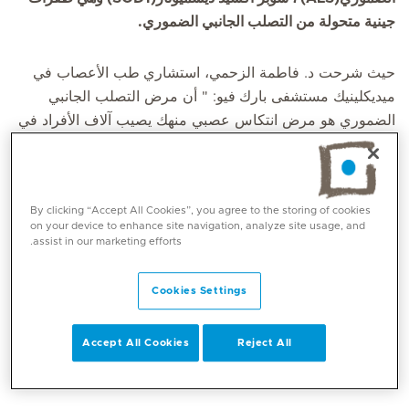
جينية متحولة من التصلب الجانبي الضموري.
حيث شرحت د. فاطمة الزحمي، استشاري
طب الأعصاب في
ميديكلينيك مستشفى بارك
فيو: " أن مرض التصلب الجانبي
الضموري هو مرض انتكاس عصبي منهك يصيب آلاف الأفراد في
جميع أنحاء العالم. وتمثل طفرات SOD1 حوالي 20 بالمائة من
جميع حالات التصلب الضموري الوراثية و2 بالمائة من جميع
الحالات بشكل عام".
By clicking “Accept All Cookies”, you agree to the storing of cookies
on your device to enhance site navigation, analyze site usage, and
وأضافت: " تم تصميم الدواء ليرتبط بالحمض النووي الريبوزي
assist in our marketing efforts.
المرسال (
mRNA
) للطفرات، مما يقلل بشكل فعال من إنتاج
بروتين الطفرات (
SOD1
) السام في الخلايا العصبية الحركية.
Cookies Settings
ومن خلال معالجة السبب الأساسي للتصلب الضموري في هذه
المجموعة الفرعية، نهدف إلى إبطاء تطور المرض وإعطاء أمل
Accept All Cookies
Reject All
جديد للمرضى، وخاصة المصابين بمرض التصلب الجانبي
الضموري الوراثي".