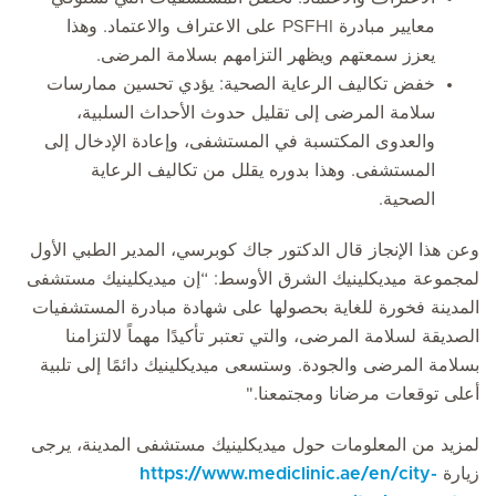
معايير مبادرة PSFHI على الاعتراف والاعتماد. وهذا
يعزز سمعتهم ويظهر التزامهم بسلامة المرضى.
خفض تكاليف الرعاية الصحية: يؤدي تحسين ممارسات
سلامة المرضى إلى تقليل حدوث الأحداث السلبية،
والعدوى المكتسبة في المستشفى، وإعادة الإدخال إلى
المستشفى. وهذا بدوره يقلل من تكاليف الرعاية
الصحية.
وعن هذا الإنجاز قال الدكتور جاك كوبرسي، المدير الطبي الأول
لمجموعة ميديكلينيك الشرق الأوسط: “إن ميديكلينيك مستشفى
المدينة فخورة للغاية بحصولها على شهادة مبادرة المستشفيات
الصديقة لسلامة المرضى، والتي تعتبر تأكيدًا مهماً لالتزامنا
بسلامة المرضى والجودة. وستسعى ميديكلينيك دائمًا إلى تلبية
أعلى توقعات مرضانا ومجتمعنا."
لمزيد من المعلومات حول ميديكلينيك مستشفى المدينة، يرجى
زيارة
https://www.mediclinic.ae/en/city-