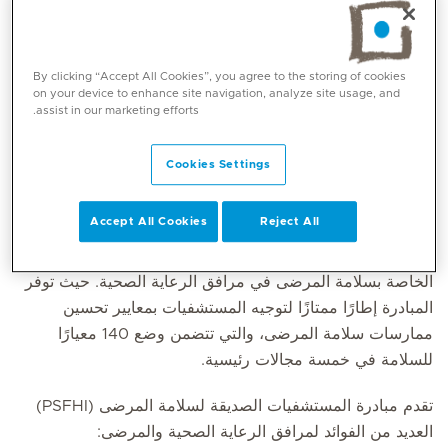
ميديكلينيك مستشفى المدينة أول مستشفى خاص في دولة
الإمارات العربية المتحدة يحصل على شهادة مرموقة لمبادرة
المستشفيات الصديقة لسلامة المرضى (PSFHI) ، بعد خمسة
By clicking “Accept All Cookies”, you agree to the storing of cookies
أيام من عمليات التدقيق الصارمة التي أجرتها منظمة الصحة
on your device to enhance site navigation, analyze site usage, and
العالمية (WHO) ووزارة الصحة ووقاية المجتمع في دولة
assist in our marketing efforts.
الإمارات العربية المتحدة (MOHAP).
Cookies Settings
بدأت مبادرة المستشفيات الصديقة لسلامة المرضى (PSFHI)
في عام 2011 من قبل منظمة الصحة العالمية وتديرها وزارة
Accept All Cookies
Reject All
الصحة ووقاية المجتمع في دولة الإمارات العربية المتحدة.
وتهدف هذه المبادرة إلى تعزيز معايير الجودة وتنفيذ الممارسات
الخاصة بسلامة المرضى في مرافق الرعاية الصحية. حيث توفر
المبادرة إطارًا ممتازًا لتوجيه المستشفيات بمعايير تحسين
ممارسات سلامة المرضى، والتي تتضمن وضع 140 معيارًا
للسلامة في خمسة مجالات رئيسية.
تقدم مبادرة المستشفيات الصديقة لسلامة المرضى (PSFHI)
العديد من الفوائد لمرافق الرعاية الصحية والمرضى: