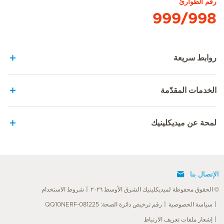
رقم الطوارئ
999/998
روابط سريعة
الخدمات المقدّمة
لمحة عن ميديكلينيك
الإتصال بنا
© الحقوق محفوظة لميديكلينيك الشرق الأوسط ٢٠٢٦
شروط الاستخدام
سياسة الخصوصية
رقم ترخيص دائرة الصحة: QQ10NERF-081225
إشعار ملفات تعريف الارتباط