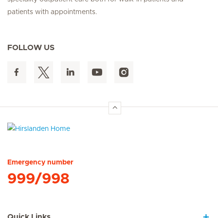
patients with appointments.
FOLLOW US
Hirslanden Home
Emergency number
999/998
Quick Links