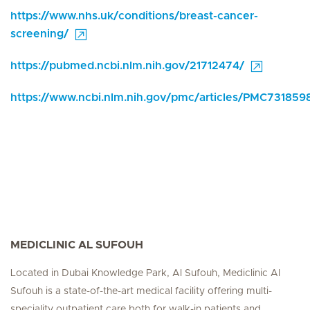
https://www.nhs.uk/conditions/breast-cancer-
screening/
https://pubmed.ncbi.nlm.nih.gov/21712474/
https://www.ncbi.nlm.nih.gov/pmc/articles/PMC731859
MEDICLINIC AL SUFOUH
Located in Dubai Knowledge Park, Al Sufouh, Mediclinic Al
Sufouh is a state-of-the-art medical facility offering multi-
speciality outpatient care both for walk-in patients and