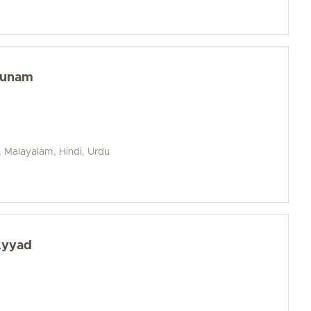
gunam
, Malayalam, Hindi, Urdu
Ayyad