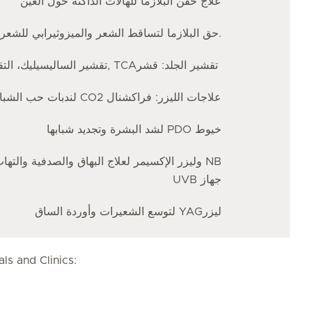
علاج حقن البلازما للهالات الداكنة حول العين
حق البلازما لتساقط الشعر والميزوثيرابي للشعر واضطرابات الشعر المختلفة.
تقشير الساليسيليك، التقشير المتألق, TCAتقشير الجلد: قشر
لندبات حب الشباب وتجديد شبابها CO2 علاجات الليزر: فراكشنال
لشد البشرة وتجديد شبابها PDO خيوط
وليزر الإكسيمر لعلاج البهاق والصدفية والتها NB
UVB جهاز
لتوسع الشعيرات وأوردة الساق YAGليزر
ls and Clinics: