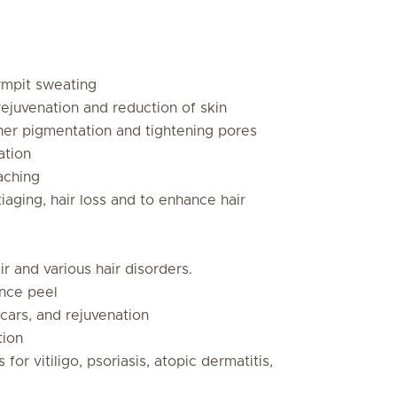
armpit sweating
ejuvenation and reduction of skin
ther pigmentation and tightening pores
ation
aching
iaging, hair loss and to enhance hair
ir and various hair disorders.
ance peel
cars, and rejuvenation
tion
r vitiligo, psoriasis, atopic dermatitis,