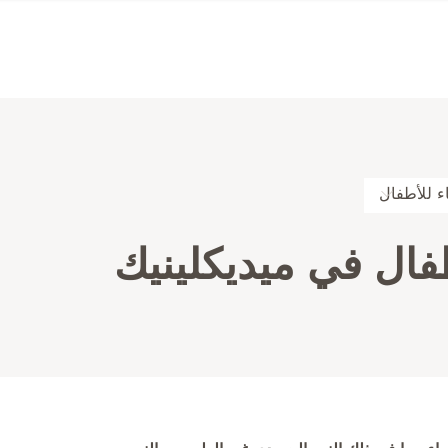
ء للأطفال
فال في ميديكلينيك