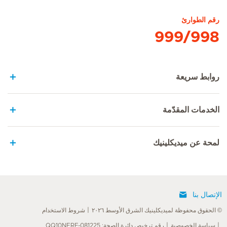
رقم الطوارئ
999/998
روابط سريعة
الخدمات المقدّمة
لمحة عن ميديكلينيك
الإتصال بنا
© الحقوق محفوظة لميديكلينيك الشرق الأوسط ٢٠٢٦
شروط الاستخدام
سياسة الخصوصية
رقم ترخيص دائرة الصحة: QQ10NERF-081225