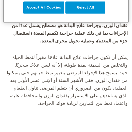
Accept All Cookies
Reject All
جراحة علاج البدانة وتعرف أيضاً باسم جراحة إنقاص الوزن،
وتتمثل في أي عملية جراحية في المعدة أو الأمعاء للحث على
فقدان الوزن. وجراحة علاج البدانة هو مصطلح يشمل عددًا من
الإجراءات بما في ذلك عملية جراحية تكميم المعدة (استئصال
جزء من المعدة)، وعملية تحويل مجرى المعدة.
يمكن أن تكون جراحات علاج البدانة علاجًا مغيراً لنمط الحياة
والتخلص من السمنة لمدة طويلة، إلا أنه ليس علاجًا سحريًا.
حيث يسمح هذا الإجراء للمرضى بتغيير نمط حياتهم حتى يتمكنوا
من فقدان الوزن. ففي الأشهر الستة أو الإثني عشر الأولى بعد
العملية، يكون من الضروري أن يتعلم المرضى تناول الطعام
الذي يساعدهم على الاستمرار بفقدان الوزن والمحافظة عليه،
واعتماد نمط من التمارين لزيادة فوائد الجراحة.