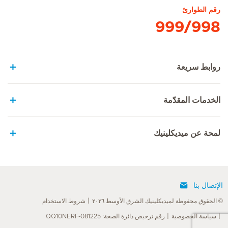
رقم الطوارئ
999/998
روابط سريعة
الخدمات المقدّمة
لمحة عن ميديكلينيك
الإتصال بنا
© الحقوق محفوظة لميديكلينيك الشرق الأوسط ٢٠٢٦
شروط الاستخدام
سياسة الخصوصية
رقم ترخيص دائرة الصحة: QQ10NERF-081225