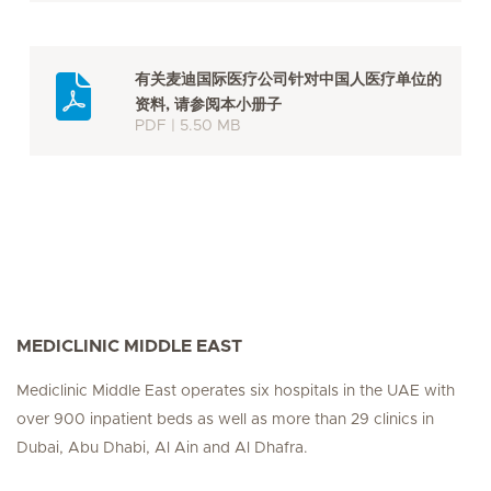
有关麦迪国际医疗公司针对中国人医疗单位的
资料, 请参阅本小册子
PDF | 5.50 MB
MEDICLINIC MIDDLE EAST
Mediclinic Middle East operates six hospitals in the UAE with
over 900 inpatient beds as well as more than 29 clinics in
Dubai, Abu Dhabi, Al Ain and Al Dhafra.