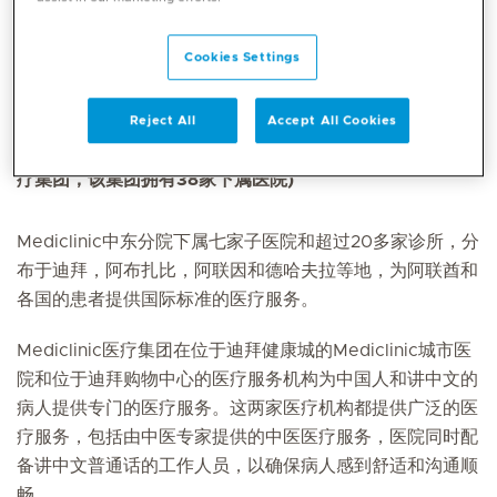
Cookies Settings
Mediclinic中东分院是Mediclinic国际医院集团的一部分，
该医院集团在南部非洲（南非和纳米比亚）、瑞士和阿拉伯
联合酋长国拥有三个分院，在Spire Healthcare集团拥有
Reject All
Accept All Cookies
29.9%的股份 (Spire Healthcare是一家总部位于英国的医
疗集团，该集团拥有38家下属医院)
Mediclinic中东分院下属七家子医院和超过20多家诊所，分
布于迪拜，阿布扎比，阿联因和德哈夫拉等地，为阿联酋和
各国的患者提供国际标准的医疗服务。
Mediclinic医疗集团在位于迪拜健康城的Mediclinic城市医
院和位于迪拜购物中心的医疗服务机构为中国人和讲中文的
病人提供专门的医疗服务。这两家医疗机构都提供广泛的医
疗服务，包括由中医专家提供的中医医疗服务，医院同时配
备讲中文普通话的工作人员，以确保病人感到舒适和沟通顺
畅。